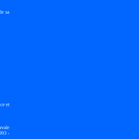
de sa
ce et
avale
993 -