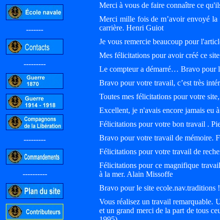
Merci à vous de faire
connaître
ce qu'il
Merci mille fois de m’avoir envoyé la
carrière. Henri Guiot
-------
Je vous remercie beaucoup pour l'artic
Mes félicitations pour avoir créé ce sit
---------
Le compteur a démarré… Bravo pour l’
Bravo pour votre travail, c’est très inté
Toutes mes félicitations pour votre sit
Excellent, je n'avais encore jamais eu à
Félicitations pour votre bon travail . P
Bravo pour votre travail de mémoire. 
---------
Félicitations pour votre travail de rec
Félicitations pour ce magnifique travai
----------
à la mer. Alain Missoffe
Bravo pour le site ecole.nav.traditions 
Vous réalisez un travail remarquable. U
et un grand merci de la part de tous c
1995)