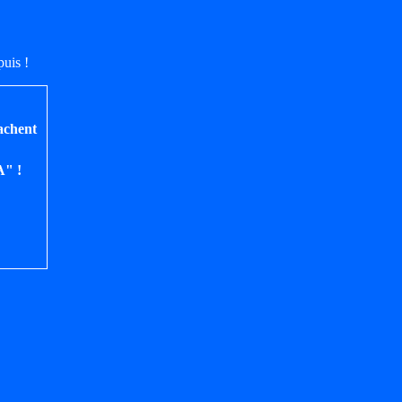
uis !
achent
A" !