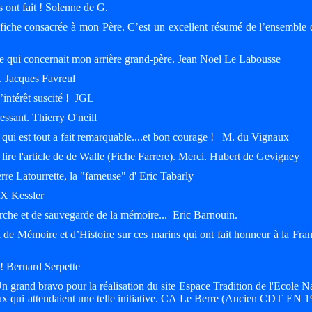
s ont fait ! Solenne de G.
 fiche consacrée à mon Père. C’est un excellent résumé de l’ensemble 
le qui concernait mon arrière grand-père. Jean Noel Le Labousse
e. Jacques Favreul
intérêt suscité ! JGL
ressant. Thierry O'neill
e, qui est tout a fait remarquable....et bon courage ! M. du Vignaux
 lire l'article de de Walle (Fiche Farrere). Merci. Hubert de Gevigney
ierre Latourrette, la "fameuse" d' Eric Tabarly
FX Kessler
herche et de sauvegarde de la mémoire... Eric Barnouin.
l de Mémoire et d’Histoire sur ces marins qui ont fait honneur à la Fran
!! Bernard Serpette
n grand bravo pour la réalisation du site Espace Tradition de l'Ecole N
eux qui attendaient une telle initiative. CA Le Berre (Ancien CDT EN 1