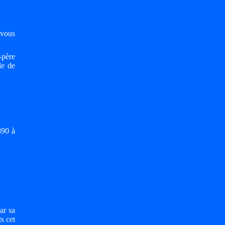
 vous
-père
le de
890 à
ar sa
s cet