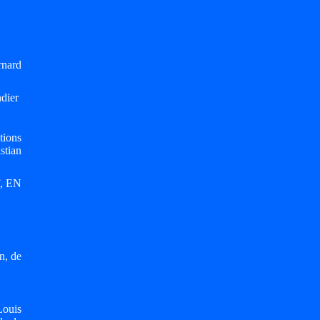
rnard
ndier
ations
stian
f, EN
n, de
Louis