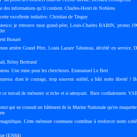
esse des informations qu’il contient. Charles-Henri de Noblens
ette excellente initiative. Christian de Tinguy
existence; je retrouve mon grand-père, Louis-Charles BABIN, promo 19
let
cent Brasart
mon arrière Grand Père, Louis Lazare Tabuteau, décédé en service. 
avail, Rémy Bertrand
contenu. Une mine pour les chercheurs. Emmanuel Le Bret
reux dont le courage, trop souvent oublié, a bâti notre liberté ! B
z ce travail de mémoire si riche et si attrayant. Bien cordialement. VA
e, moi qui ne connait un bâtiment de la Marine Nationale qu'en maquette
rte
 magnifique. Cette mémoire commune contribue à renforcer notre cohé
ngue (EN84)