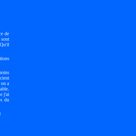
ce de
 sont
Qu'il
tions
moins
cient
t on a
able.
 j'ai
es du
d