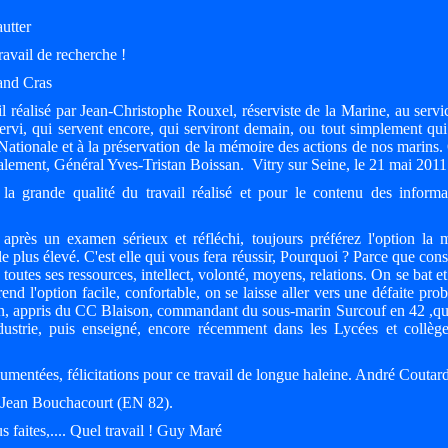
utter
avail de recherche !
rand Cras
il réalisé par Jean-Christophe Rouxel, réserviste de la Marine, au servi
rvi, qui servent encore, qui serviront demain, ou tout simplement qui
ationale et à la préservation de la mémoire des actions de nos marins. 
ialement, Général Yves-Tristan Boissan. Vitry sur Seine, le 21 mai 2011
la grande qualité du travail réalisé et pour le contenu des informa
près un examen sérieux et réfléchi, toujours préférez l'option la 
le plus élevé. C'est elle qui vous fera réussir, Pourquoi ? Parce que cons
 toutes ses ressources, intellect, volonté, moyens, relations. On se bat e
nd l'option facile, confortable, on se laisse aller vers une défaite prob
in, appris du CC Blaison, commandant du sous-marin Surcouf en 42 ,que
dustrie, puis enseigné, encore récemment dans les Lycées et collèg
mentées, félicitations pour ce travail de longue haleine. André Coutar
! Jean Bouchacourt (EN 82).
faites,.... Quel travail ! Guy Maré