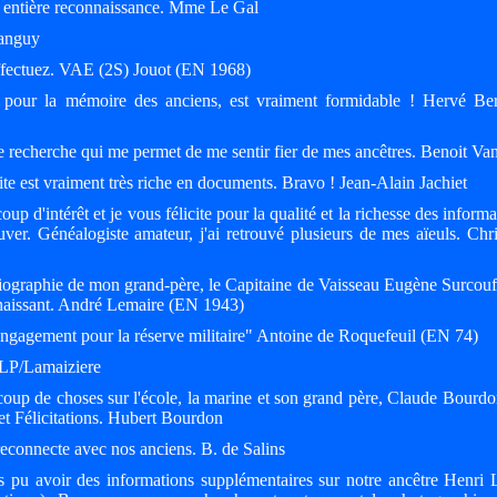
re entière reconnaissance. Mme Le Gal
Tanguy
 effectuez. VAE (2S) Jouot (EN 1968)
le, pour la mémoire des anciens, est vraiment formidable ! Hervé Be
 recherche qui me permet de me sentir fier de mes ancêtres. Benoit Va
ite est vraiment très riche en documents. Bravo ! Jean-Alain Jachiet
up d'intérêt et je vous félicite pour la qualité et la richesse des inform
ver. Généalogiste amateur, j'ai retrouvé plusieurs de mes aïeuls. Chri
 biographie de mon grand-père, le Capitaine de Vaisseau Eugène Surcou
nnaissant. André Lemaire (EN 1943)
 engagement pour la réserve militaire" Antoine de Roquefeuil (EN 74)
 MLP/Lamaiziere
coup de choses sur l'école, la marine et son grand père, Claude Bourdo
t Félicitations. Hubert Bourdon
reconnecte avec nos anciens. B. de Salins
ns pu avoir des informations supplémentaires sur notre ancêtre Henri 