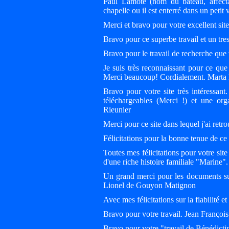
Paul Lamote (nom du bateau, affecta
chapelle ou il est enterré dans un petit
Merci et bravo pour votre excellent sit
Bravo pour ce superbe travail et un t
Bravo pour le travail de recherche qu
Je suis très reconnaissant pour ce qu
Merci beaucoup! Cordialement. Marta
Bravo pour votre site très intéressant
téléchargeables (Merci !) et une org
Rieunier
Merci pour ce site dans lequel j'ai re
Félicitations pour la bonne tenue de ce
Toutes mes félicitations pour votre sit
d'une riche histoire familiale "Marine"
Un grand merci pour les documents sur
Lionel de Gouyon Matignon
Avec mes félicitations sur la fiabilité e
Bravo pour votre travail. Jean Franço
Bravo pour votre "travail de Bénédictin