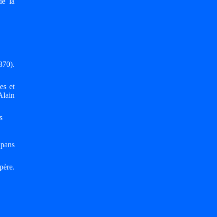
de la
870).
es et
Alain
s
 pans
père.