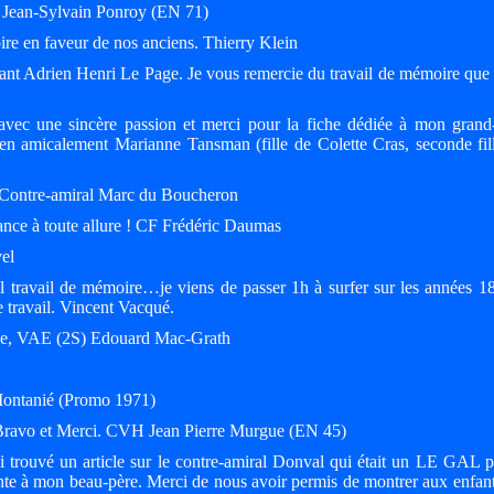
e. Jean-Sylvain Ponroy (EN 71)
ire en faveur de nos anciens. Thierry Klein
dant Adrien Henri Le Page. Je vous remercie du travail de mémoire que
 avec une sincère passion et merci pour la fiche dédiée à mon grand
ien amicalement Marianne Tansman (fille de Colette Cras, seconde fil
l. Contre-amiral Marc du Boucheron
ance à toute allure ! CF Frédéric Daumas
vel
el travail de mémoire…je viens de passer 1h à surfer sur les années 1
 travail. Vincent Vacqué.
rise, VAE (2S) Edouard Mac-Grath
 Montanié (Promo 1971)
is Bravo et Merci. CVH Jean Pierre Murgue (EN 45)
i trouvé un article sur le contre-amiral Donval qui était un LE GAL p
ante à mon beau-père. Merci de nous avoir permis de montrer aux enfant