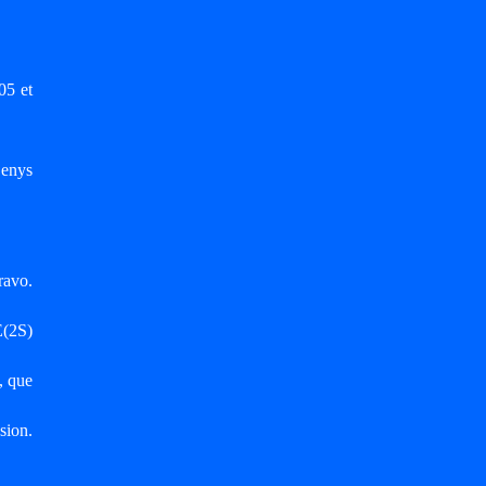
05 et
Denys
ravo.
E(2S)
, que
sion.