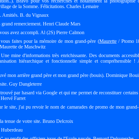
tion..). Bravo pour vos recherches et notamment la photographie 
 village de la Somme. Félicitations. Charles Lemaire
e. Amitiés. B. du Vignaux
res grand remerciement. Henri Claude Mars
e vous avez accompli. Al (2S) Pierre Calmon
e vous faites pour la mémoire de mon grand-père (
Maurette
/ Ptomo 1
 Maurette de Maschwitz
. Une mine d'informations très enrichissante. Des documents accessibl
anisation hiérarchique et fonctionnelle simple et compréhensible ! 
trouvé mon arrière grand père et mon grand père (bouis). Dominique Boui
 site. Guy Dangleterre
e trouvé par hasard via Google et qui me permet de reconstituer certains
. Hervé Farret
 le site, j'ai pu revoir le nom de camarades de promo de mon grand-
t la tenue de votre site. Bruno Delcroix
is Huberdeau
" au profit des officiers issus de l'Ecole navale. Bernard Delsupexhe