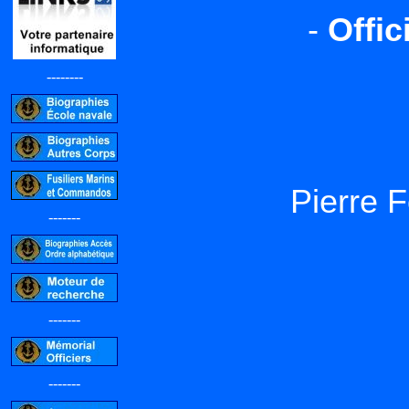
-
Offi
--------
Pierre 
-------
-------
-------