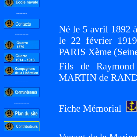
-------
Né le 5 avril 189
---------
le 22 février 191
PARIS Xème (Seine
Fils de Raymond
MARTIN de RAN
---------
----------
Fiche Mémorial
-----------