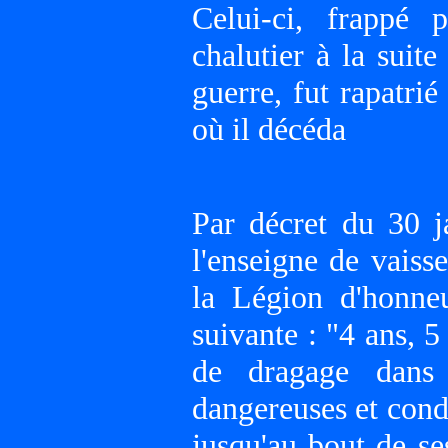
Celui-ci, frappé 
chalutier à la suit
guerre, fut rapatrié
où il décéda
Par décret du 30 j
l'enseigne de vais
la Légion d'honneu
suivante : "4 ans, 
de dragage dans d
dangereuses et condu
jusqu'au bout de se