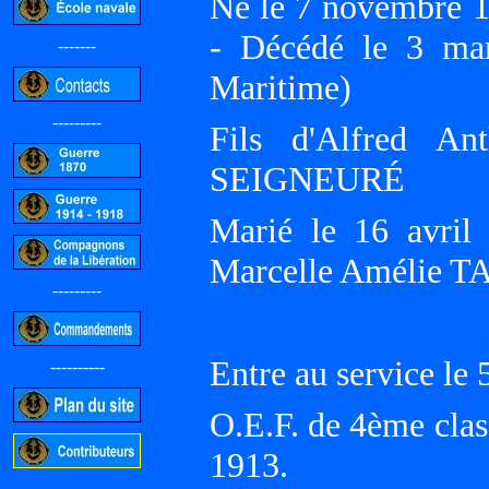
Né le 7 novembre 
- Décédé le 3 m
-------
Maritime)
---------
Fils d'Alfred An
SEIGNEURÉ
Marié le 16 avri
Marcelle Amélie 
---------
Entre au service le
----------
O.E.F. de 4ème clas
1913.
-----------