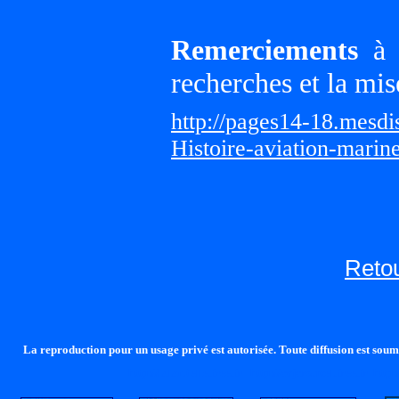
Remerciements
à G
recherches et la mis
http://pages14-18.mesd
Histoire-aviation-marin
Retou
La reproduction pour un usage privé est autorisée. Toute diffusion est soumi
http://lalandelle.free.fr
http://cvjcrouxel.free.fr
http: