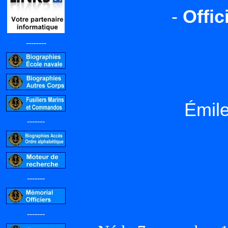
-
Offi
--------
Émil
-------
-------
-------