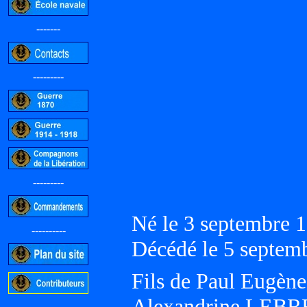
-------
---------
---------
Né le 3 septembr
----------
Décédé le 5 septe
Fils de Paul Eugèn
Alexandrine LEB
-----------