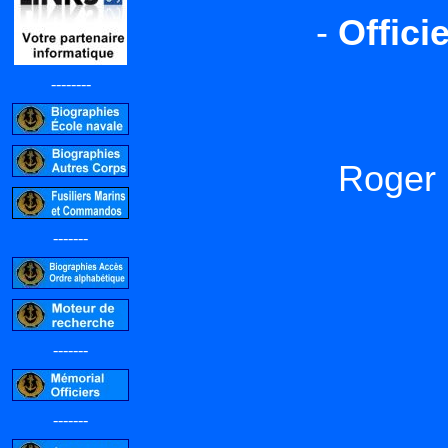
-
Offici
--------
Roger 
-------
-------
-------