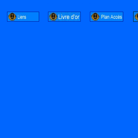
http://lalandelle.free.fr
http://cvjcrouxel.free.fr
http: