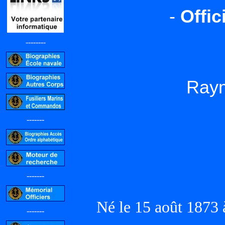
-
Offi
--------
Ray
-------
-------
Né le 15 août 1873
-------