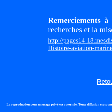
Remerciements
à G
recherches et la mis
http://pages14-18.mesd
Histoire-aviation-marin
Retou
La reproduction pour un usage privé est autorisée. Toute diffusion est soumi
http://lalandelle.free.fr
http://cvjcrouxel.free.fr
http: