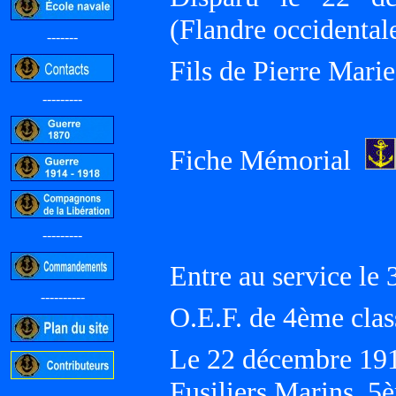
(Flandre occident
-------
Fils de Pierre Mar
---------
Fiche Mémorial
---------
Entre au service le
----------
O.E.F. de 4ème clas
Le 22 décembre 191
Fusiliers Marins, 5è
-----------