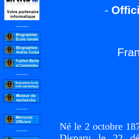
-
Offi
--------
Fra
-------
-------
Né le 2 octobre 1
-------
Disparu le 22 