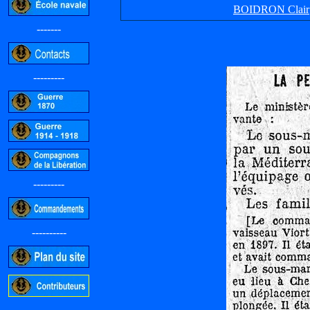
BOIDRON Clair
-------
---------
---------
----------
-----------