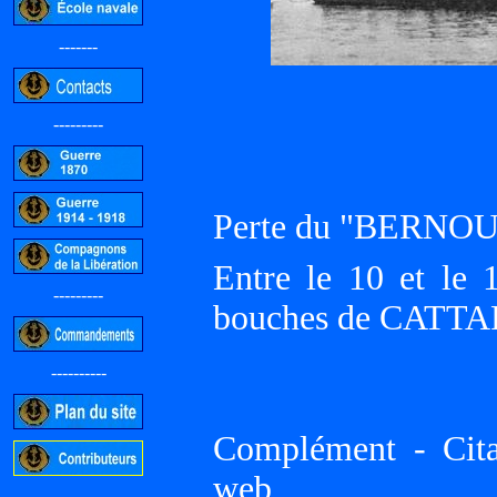
-------
---------
Perte du "BERNOU
Entre le 10 et le 
---------
bouches de CATTAR
----------
Complément - Cit
web
-----------