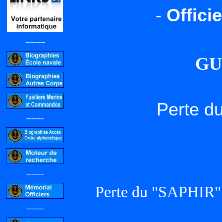
-
Offici
--------
GU
Perte d
-------
-------
Perte du "SAPHIR"
-------