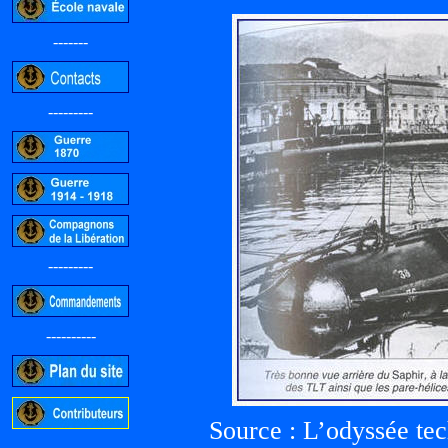
-------
---------
---------
----------
Source : L’odyssée te
-----------