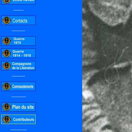
-------
---------
---------
----------
-----------