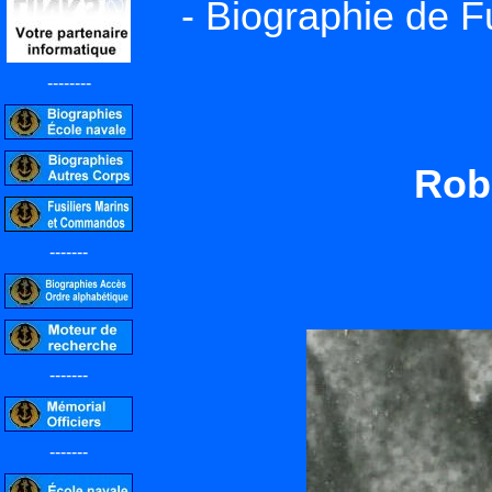
- Biographie de F
--------
Rob
-------
-------
-------