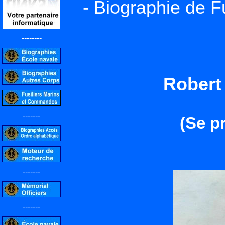
- Biographie de F
--------
Rober
-------
(Se p
-------
-------