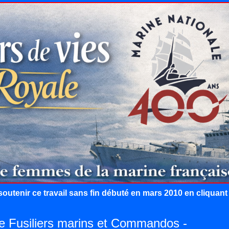
outenir ce travail sans fin débuté en mars 2010 en cliquan
de Fusiliers marins et Commandos -