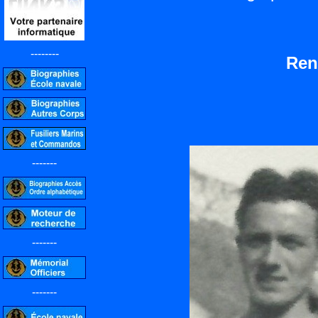
--------
Ren
-------
-------
-------