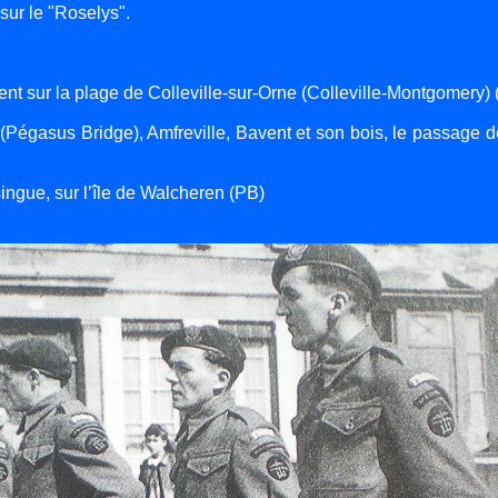
sur le "Roselys".
t sur la plage de Colleville-sur-Orne (Colleville-Montgomery) 
(Pégasus Bridge), Amfreville, Bavent et son bois, le passage d
ngue, sur l’île de Walcheren (PB)