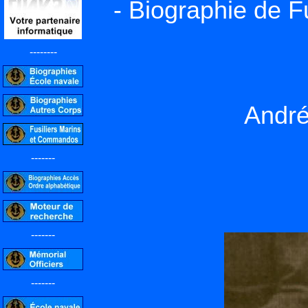
- Biographie de F
--------
Andr
-------
-------
-------