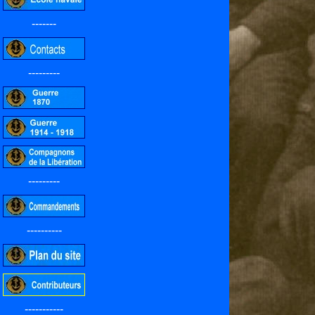
-------
---------
---------
----------
-----------