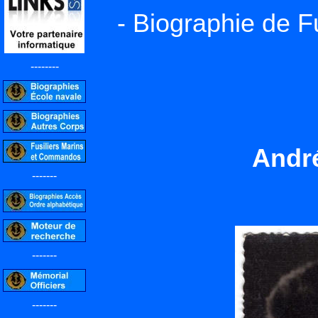
- Biographie de F
--------
Andr
-------
-------
-------