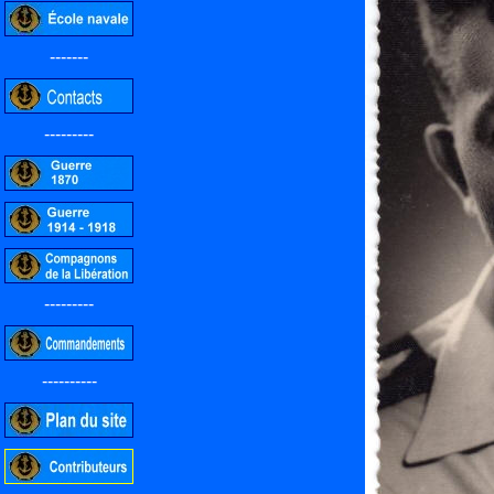
-------
---------
---------
----------