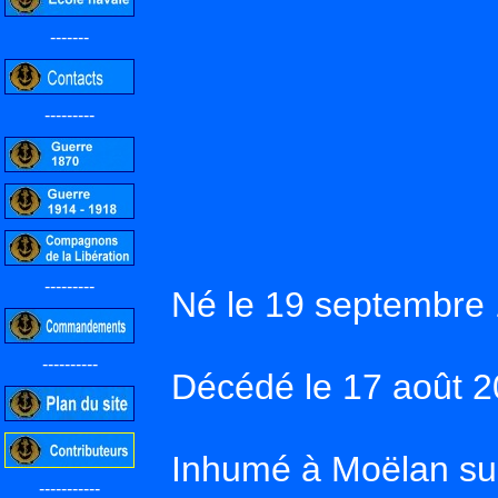
-------
---------
---------
Né le 19 septembre
----------
Décédé le 17 août 
Inhumé à Moëlan sur 
-----------