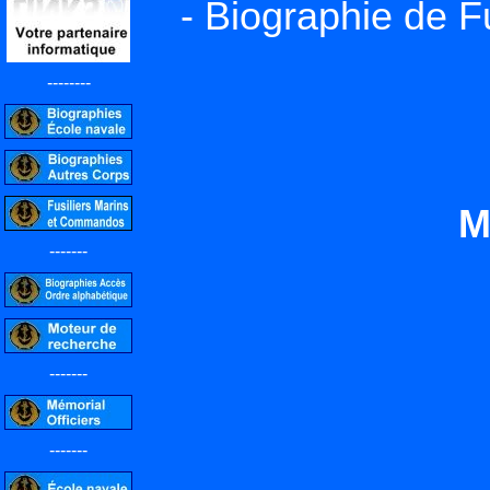
- Biographie de F
--------
M
-------
-------
-------