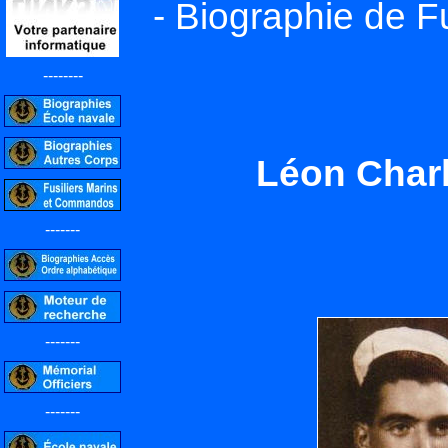
- Biographie de F
--------
Léon Char
-------
-------
-------