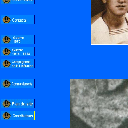
-------
---------
---------
----------
-----------