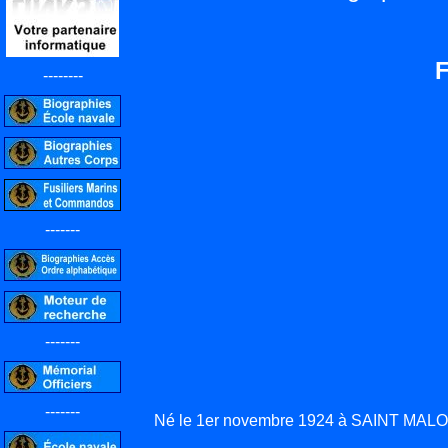
--------
-------
-------
-------
Né le 1er novembre 1924 à SAINT MALO (I