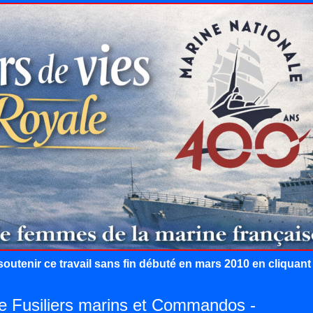
outenir ce travail sans fin débuté en mars 2010 en cliquan
de Fusiliers marins et Commandos -