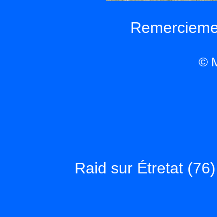
Remerciement
© M
Raid sur Étretat (7