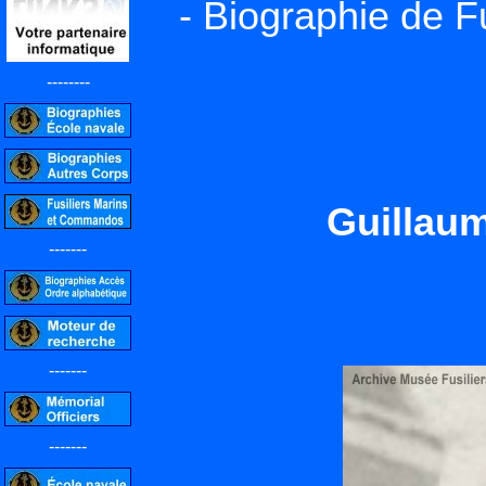
- Biographie de F
--------
Guillau
-------
-------
-------