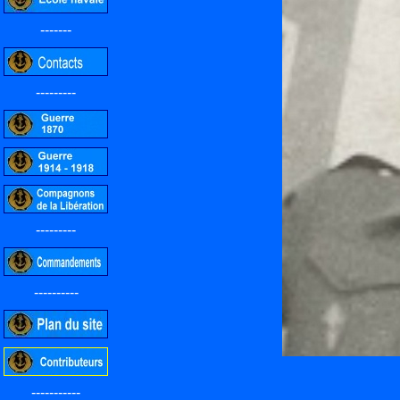
-------
---------
---------
----------
-----------