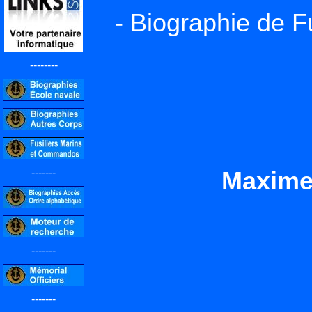
- Biographie de F
--------
-------
Maxime
-------
-------