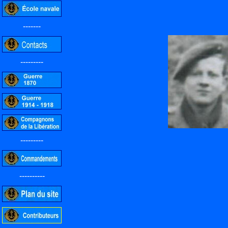
-------
---------
---------
----------