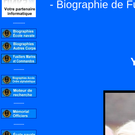
- Biographie de F
--------
-------
-------
-------