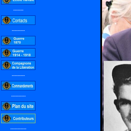
-------
---------
---------
----------
-----------