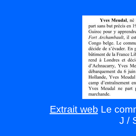
Extrait web
Le comma
J /