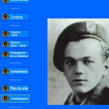
-------
---------
---------
----------
-----------