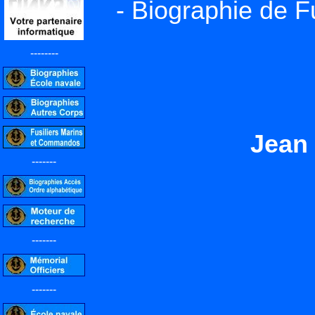
- Biographie de F
--------
Jean
-------
-------
-------