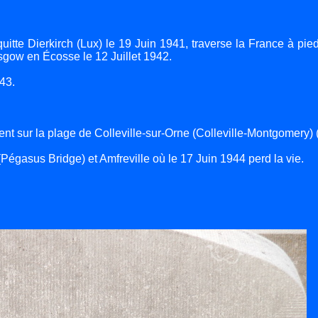
itte Dierkirch (Lux) le 19 Juin 1941, traverse la France à pieds
asgow en Écosse le 12 Juillet 1942.
43.
t sur la plage de Colleville-sur-Orne (Colleville-Montgomery) 
Pégasus Bridge) et Amfreville où le 17 Juin 1944 perd la vie.