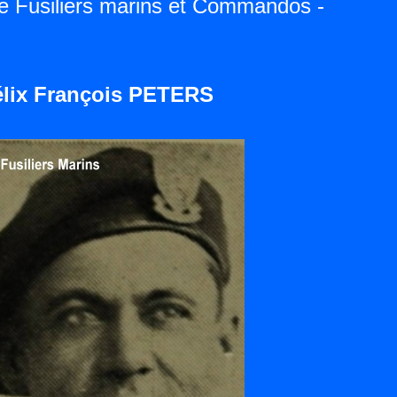
de Fusiliers marins et Commandos -
élix François PETERS