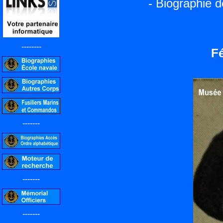
- Biographie 
--------
F
-------
-------
-------