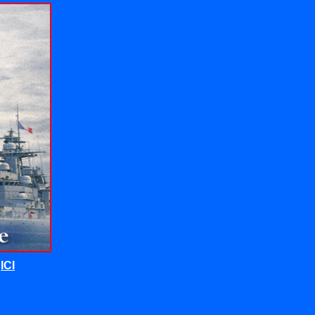
t
ICI