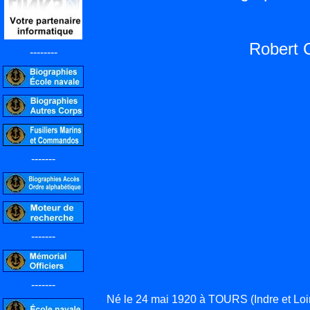
Robert 
--------
-------
-------
-------
Né le 24 mai 1920 à TOURS (Indre et Lo