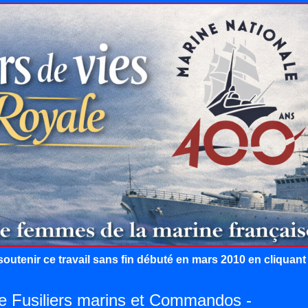
outenir ce travail sans fin débuté en mars 2010 en cliquan
de Fusiliers marins et Commandos -