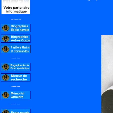
--------
-------
-------
-------