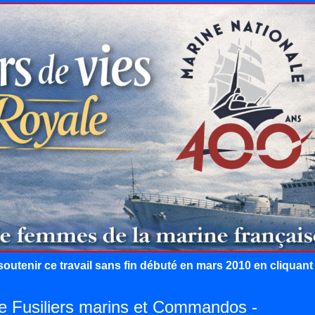
outenir ce travail sans fin débuté en mars 2010 en cliquan
de Fusiliers marins et Commandos -