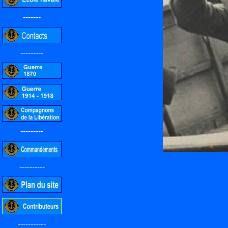
-------
---------
---------
----------
-----------