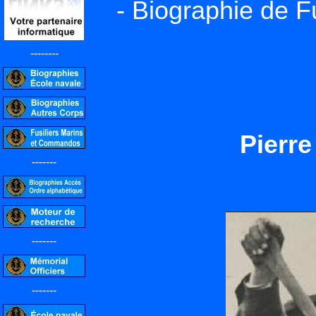
- Biographie de F
--------
Pierr
-------
-------
-------