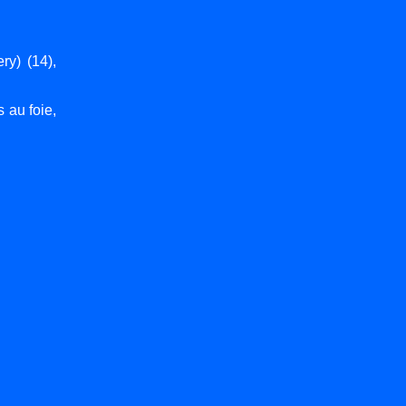
ry) (14),
 au foie,