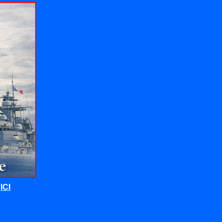
t
ICI