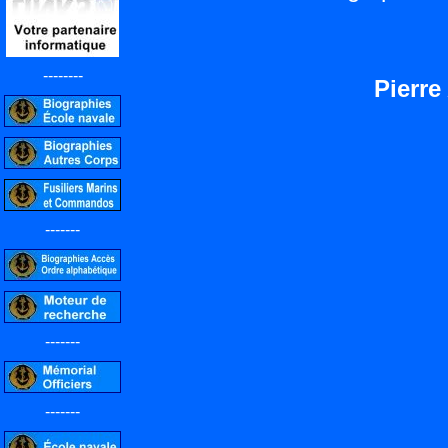
--------
Pierr
-------
-------
-------