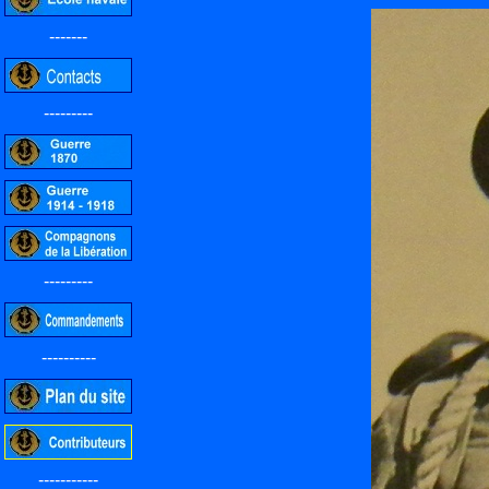
-------
---------
---------
----------
-----------