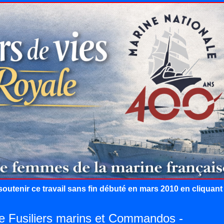
outenir ce travail sans fin débuté en mars 2010 en cliquan
de Fusiliers marins et Commandos -