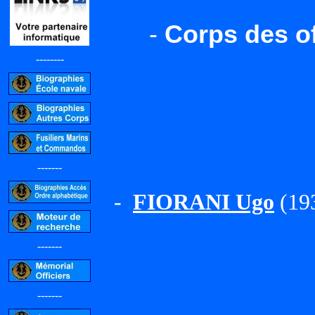
-
Corps des of
--------
-------
-
FIORANI Ugo
(193
-------
-------