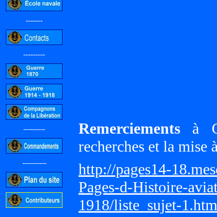
-------
---------
Remerciements
à Gi
---------
recherches et la mise 
----------
http://pages14-18.me
Pages-d-Histoire-avi
1918/liste_sujet-1.ht
-----------