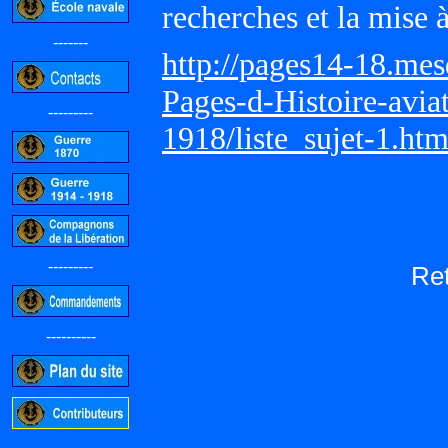
recherches et la mise 
-------
http://pages14-18.me
Pages-d-Histoire-avi
---------
1918/liste_sujet-1.ht
---------
Re
----------
-----------