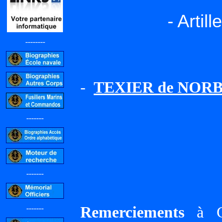
- Artil
--------
-
TEXIER de NORBE
-------
-------
Remerciements
à Gi
-------