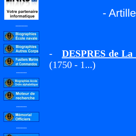
- Artil
--------
-
DESPRES de La 
(1750 - 1...)
-------
-------
-------