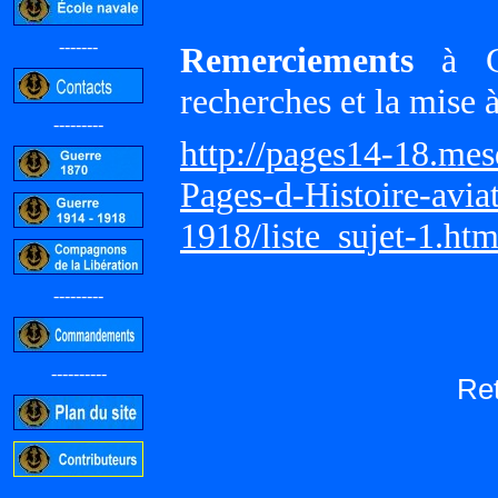
-------
Remerciements
à Gi
recherches et la mise 
---------
http://pages14-18.me
Pages-d-Histoire-avi
1918/liste_sujet-1.ht
---------
----------
Re
-----------