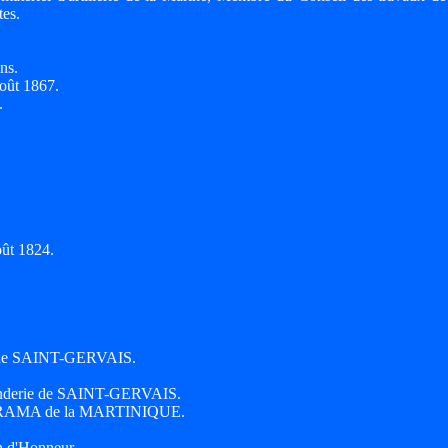
es.
ns.
août 1867.
.
oût 1824.
ie de SAINT-GERVAIS.
 fonderie de SAINT-GERVAIS.
ie et RAMA de la MARTINIQUE.
on d'Honneur.