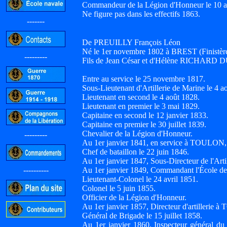
Commandeur de la Légion d'Honneur le 10 a
Ne figure pas dans les effectifs 1863.
-------
De PREUILLY François Léon
Né le 1er novembre 1802 à BREST (Finistère)
---------
Fils de Jean César et d'Hélène RICHARD 
Entre au service le 25 novembre 1817.
Sous-Lieutenant d'Artillerie de Marine le 4 a
Lieutenant en second le 4 août 1828.
Lieutenant en premier le 3 mai 1829.
Capitaine en second le 12 janvier 1833.
Capitaine en premier le 30 juillet 1839.
Chevalier de la Légion d'Honneur.
---------
Au 1er janvier 1841, en service à TOULON, 
Chef de bataillon le 22 juin 1846.
Au 1er janvier 1847, Sous-Directeur de l'Ar
----------
Au 1er janvier 1849, Commandant l'École 
Lieutenant-Colonel le 24 avril 1851.
Colonel le 5 juin 1855.
Officier de la Légion d'Honneur.
Au 1er janvier 1857, Directeur d'artillerie
Général de Brigade le 15 juillet 1858.
Au 1er janvier 1860, Inspecteur général du 
-----------