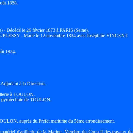
oût 1858.
 - Décédé le 26 février 1873 à PARIS (Seine).
DUPLESSY - Marié le 12 novembre 1834 avec Josephine VINCENT.
oût 1824.
Adjudant à la Direction.
tillerie à TOULON.
de pyrotechnie de TOULON.
 à TOULON, auprès du Préfet maritime du 5ème arrondissement.
matériel d'artillerie de la Marine, Membre du Conseil des travaux de