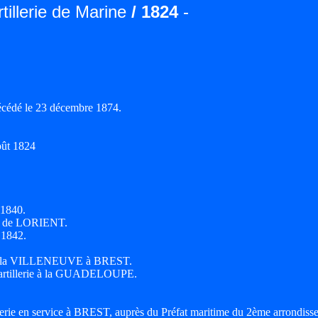
rtillerie de Marine
/ 1824
-
cédé le 23 décembre 1874.
oût 1824
 1840.
MA de LORIENT.
 1842.
s de la VILLENEUVE à BREST.
 d'artillerie à la GUADELOUPE.
llerie en service à BREST, auprès du Préfat maritime du 2ème arrondiss