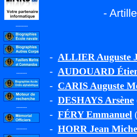
- Artil
--------
-
ALLIER Auguste 
-
AUDOUARD Étienn
-------
-
CARIS Auguste M
-
DESHAYS Arsène
-------
-
FÉRY Emmanuel
(
-
HORR Jean Miche
-------