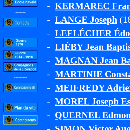
-
KERMAREC Franç
-------
-
LANGE Joseph
(18
-
LEFLÉCHER Édoua
---------
-
LIÉBY Jean Baptis
-
MAGNAN Jean Bap
-
MARTINIE Consta
---------
-
MEIFREDY Adrie
----------
-
MOREL Joseph Es
-
QUERNEL Edmo
-
SIMON Victor Aug
-----------