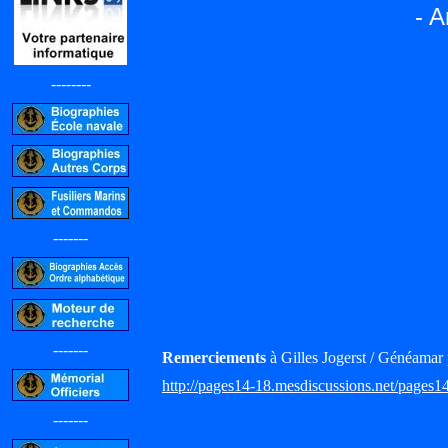
- A
--------
-------
-------
Remerciements
à Gilles Jogerst / Généamar 
http://pages14-18.mesdiscussions.net/pages1
-------