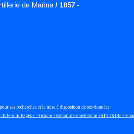
rtillerie de Marine
/ 1857
-
pour ses recherches et la mise à disposition de ses données
418/Forum-Pages-d-Histoire-aviation-marine/marine-1914-1918/liste_su