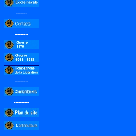
-------
---------
---------
----------
-----------