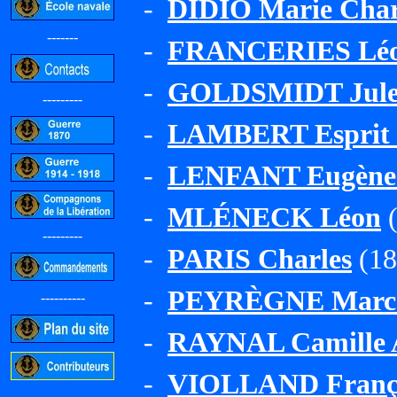
-
DIDIO Marie Char
-------
-
FRANCERIES Léon
-
GOLDSMIDT Jules
---------
-
LAMBERT Esprit 
-
LENFANT Eugène
-
MLÉNECK Léon
(
---------
-
PARIS Charles
(18
-
PEYRÈGNE Marce
----------
-
RAYNAL Camille A
-
VIOLLAND Franço
-----------