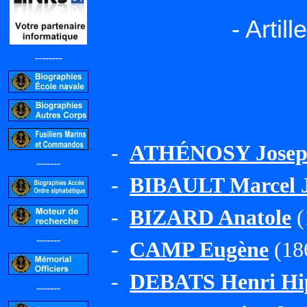
- Artil
--------
-
ATHÉNOSY Joseph
-------
-
BIBAULT Marcel J
-
BIZARD Anatole
(
-------
-
CAMP Eugène
(18
-
DEBATS Henri Hi
-------