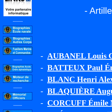
- Artil
--------
-
AUBANEL Louis C
-------
-
BATTEUX Paul Ém
-
BLANC Henri Alex
-------
-
BLAQUIÈRE Augus
-
CORCUFF Émile 
-------