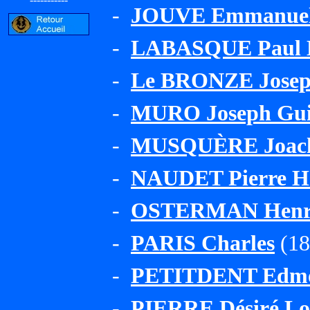
-
JOUVE Emmanuel
-
LABASQUE Paul É
-
Le BRONZE Joseph
-
MURO Joseph Gui
-
MUSQUÈRE Joachi
-
NAUDET Pierre H
-
OSTERMAN Henri
-
PARIS Charles
(18
-
PETITDENT Edm
-
PIERRE Désiré Lo