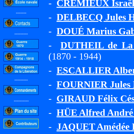
-
CRÉMIEUX Israël
-------
-
DELBECQ Jules H
-
DOUÉ Marius Gab
---------
-
DUTHEIL de La
(1870 - 1944)
-
ESCALLIER Alber
---------
-
FOURNIER Jules H
-
GIRAUD Félix Cés
----------
-
HÜE Alfred André
-
JAQUET Amédée L
-----------