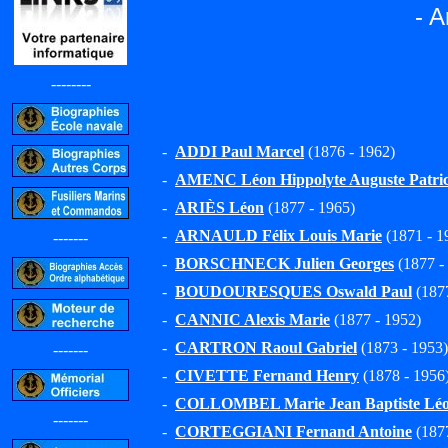
- A
--------
-
ADDI Paul Marcel
(1876 - 1962)
-
AMENC Léon Hippolyte Auguste Patric
-
ARIÈS Léon
(1877 - 1965)
-
ARNAULD Félix Louis Marie
(1871 - 19
-------
-
BORSCHNECK Julien Georges
(1877 -
-
BOUDOURESQUES Oswald Paul
(1877
-
CANNIC Alexis Marie
(1877 - 1952)
-
CARTRON Raoul Gabriel
(1873 - 1953)
-------
-
CIVETTE Fernand Henry
(1878 - 1956
-
COLLOMBEL Marie Jean Baptiste Lé
-------
-
CORTEGGIANI Fernand Antoine
(1877