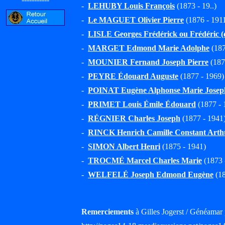
-
LEHUBY Louis François
(1873 - 19..)
-
Le MAGUET Olivier Pierre
(1876 - 191
-
LISLE Georges Frédérick ou Frédéric (
-
MARGET Edmond Marie Adolphe
(187
-
MOUNIER Fernand Joseph Pierre
(187
-
PEYRE Édouard Auguste
(1877 - 1969)
-
POINAT Eugène Alphonse Marie Josep
-
PRIMET Louis Émile Édouard
(1877 - 
-
RÉGNIER Charles Joseph
(1877 - 1941
-
RINCK Henrich Camille Constant Arth
-
SIMON Albert Henri
(1875 - 1941)
-
TROCMÉ Marcel Charles Marie
(1873 
-
WELFELÉ Joseph Edmond Eugène
(18
Remerciements
à Gilles Jogerst / Généamar 