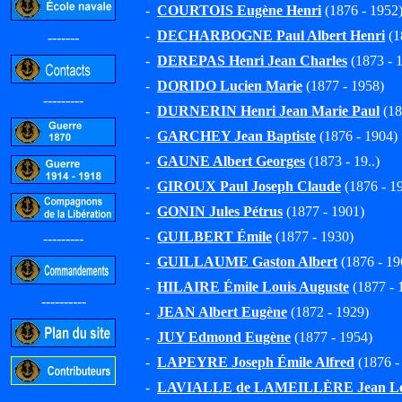
-
COURTOIS Eugène Henri
(1876 - 1952
-
DECHARBOGNE Paul Albert Henri
(1
-------
-
DEREPAS Henri Jean Charles
(1873 - 
-
DORIDO Lucien Marie
(1877 - 1958)
---------
-
DURNERIN Henri Jean Marie Paul
(18
-
GARCHEY Jean Baptiste
(1876 - 1904)
-
GAUNE Albert Georges
(1873 - 19..)
-
GIROUX Paul Joseph Claude
(1876 - 1
-
GONIN Jules Pétrus
(1877 - 1901)
-
GUILBERT Émile
(1877 - 1930)
---------
-
GUILLAUME Gaston Albert
(1876 - 19
-
HILAIRE Émile Louis Auguste
(1877 - 
----------
-
JEAN Albert Eugène
(1872 - 1929)
-
JUY Edmond Eugène
(1877 - 1954)
-
LAPEYRE Joseph Émile Alfred
(1876 -
-
LAVIALLE de LAMEILLÈRE Jean Lou
-----------