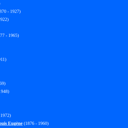
)
870 - 1927)
1922)
77 - 1965)
911)
69)
1948)
 1972)
is Eugène
(1876 - 1960)