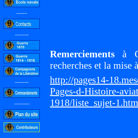
-------
---------
Remerciements
à Gi
recherches et la mise 
http://pages14-18.me
---------
Pages-d-Histoire-avi
1918/liste_sujet-1.ht
----------
-----------