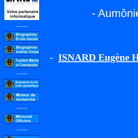
- Aumônie
--------
-
ISNARD Eugène H
-------
-------
-------