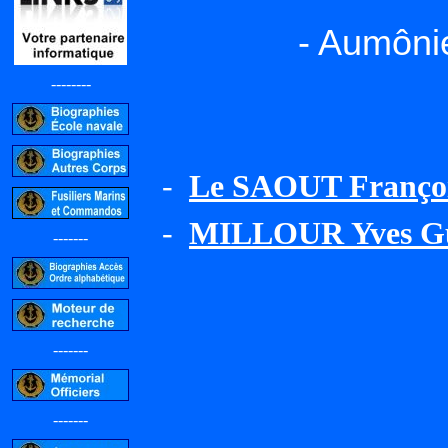
- Aumônie
--------
-
Le SAOUT Françoi
-
MILLOUR Yves Gu
-------
-------
-------