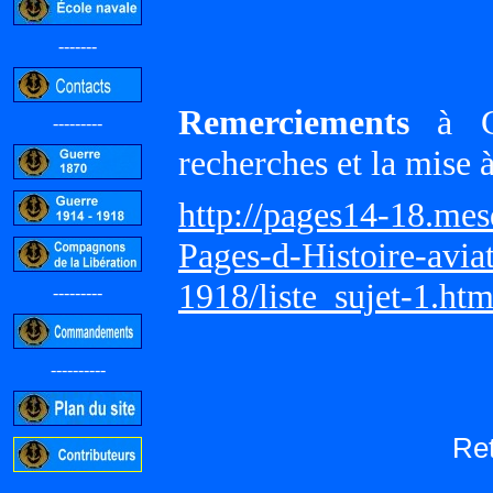
-------
Remerciements
à Gi
---------
recherches et la mise 
http://pages14-18.me
Pages-d-Histoire-avi
1918/liste_sujet-1.ht
---------
----------
Re
-----------