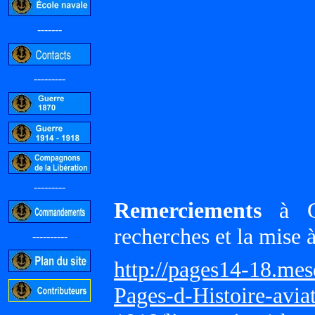
-------
---------
---------
Remerciements
à Gi
recherches et la mise 
----------
http://pages14-18.me
Pages-d-Histoire-avi
-----------