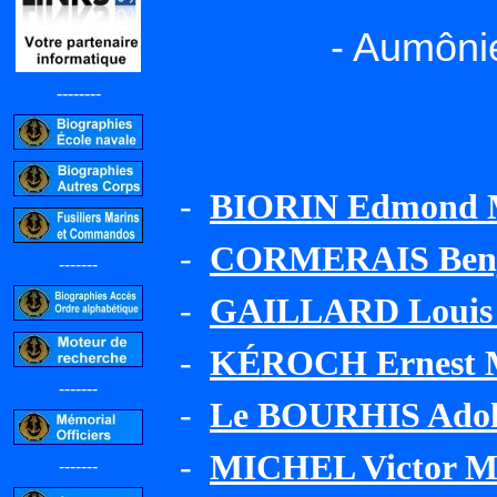
- Aumônie
--------
-
BIORIN Edmond 
-
CORMERAIS Ben
-------
-
GAILLARD Louis 
-
KÉROCH Ernest M
-------
-
Le BOURHIS Adol
-
MICHEL Victor M
-------