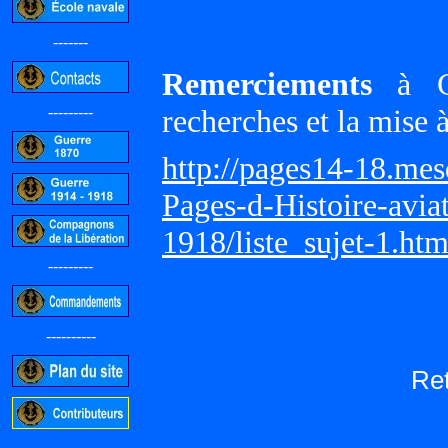
-------
Remerciements
à Gi
---------
recherches et la mise 
http://pages14-18.me
Pages-d-Histoire-avi
1918/liste_sujet-1.ht
---------
----------
Re
-----------