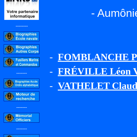
- Aumônie
--------
-
FOMBLANCHE Pi
-
FRÉVILLE Léon V
-------
-
VATHELET Claude
-------
-------