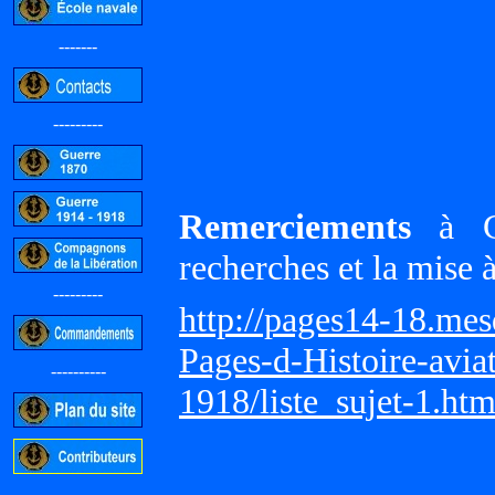
-------
---------
Remerciements
à Gi
recherches et la mise 
---------
http://pages14-18.me
Pages-d-Histoire-avi
----------
1918/liste_sujet-1.ht
-----------