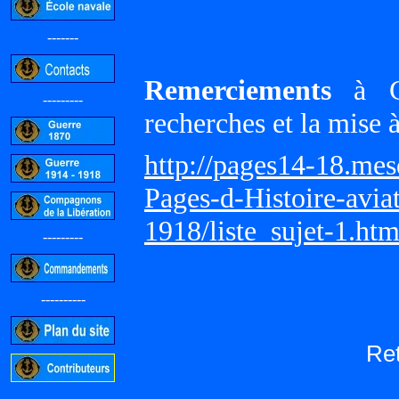
-------
Remerciements
à Gi
---------
recherches et la mise 
http://pages14-18.me
Pages-d-Histoire-avi
1918/liste_sujet-1.ht
---------
----------
Re
-----------