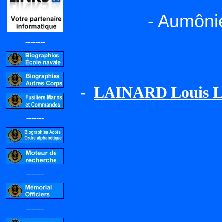
- Aumônie
--------
-
LAINARD Louis L
-------
-------
-------