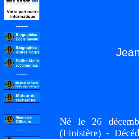
--------
Jea
-------
-------
Né le 26 décem
(Finistère) - Dé
-------