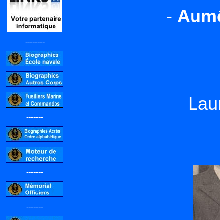
-
Aumô
--------
Lau
-------
-------
-------