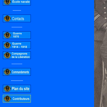
-------
---------
---------
----------
-----------