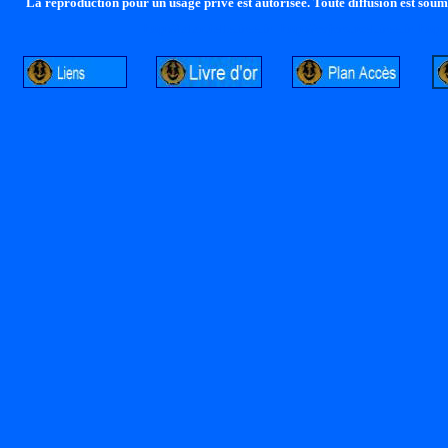
La reproduction pour un usage privé est autorisée. Toute diffusion est soumi
http://lalandelle.free.fr
http://cvjcrouxel.free.fr
http: