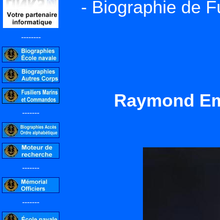
- Biographie de F
--------
Raymond Em
-------
-------
-------