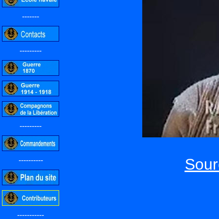
-------
---------
---------
Sour
----------
-----------