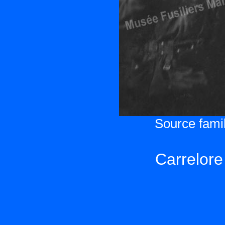
Source famil
Carrelore