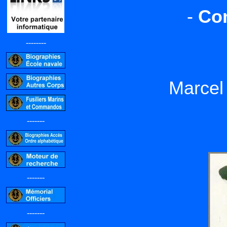
-
Co
--------
Marcel
-------
-------
-------