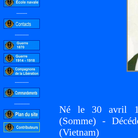
-------
---------
---------
----------
Né le 30 avri
(Somme) - Décé
(Vietnam)
-----------