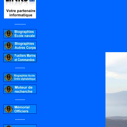
--------
-------
-------
-------