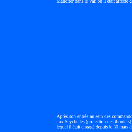
Mandrier dans le Var, où il était affecté d
Après son entrée au sein des commandos 
aux Seychelles (protection des thoniers) 
lequel il était engagé depuis le 30 mars d