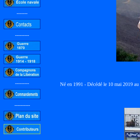
-------
---------
---------
Né en 1991 - Décédé le 10 mai 2019 au
----------
-----------