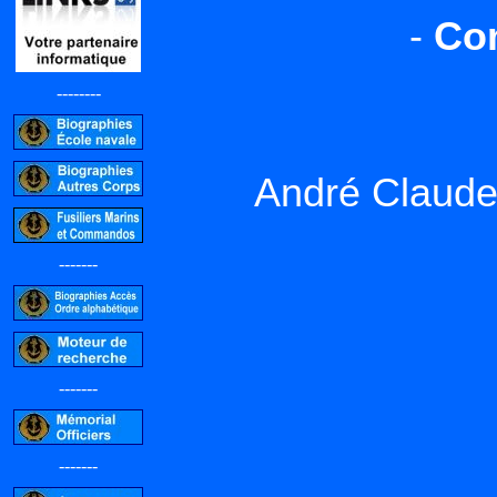
-
Co
--------
André Claud
-------
-------
-------