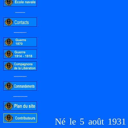
-------
---------
---------
----------
Né le 5 août 1931
-----------