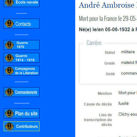
-------
---------
---------
----------
-----------