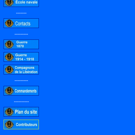
-------
---------
---------
----------
-----------