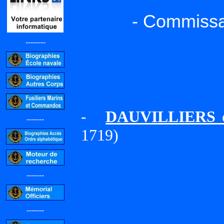
- Commissa
--------
-
DAUVILLIERS 
-------
1719)
-------
-------