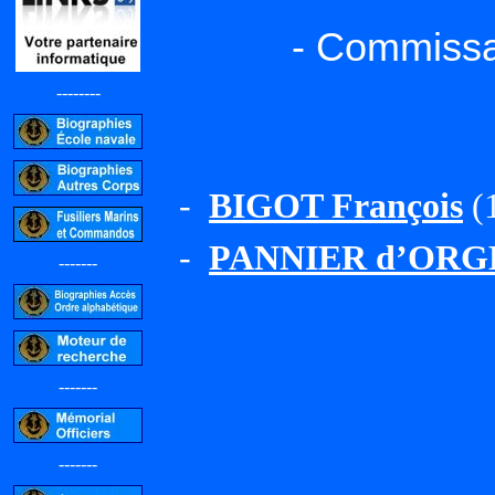
- Commissa
--------
-
BIGOT François
(1
-
PANNIER d’ORGE
-------
-------
-------