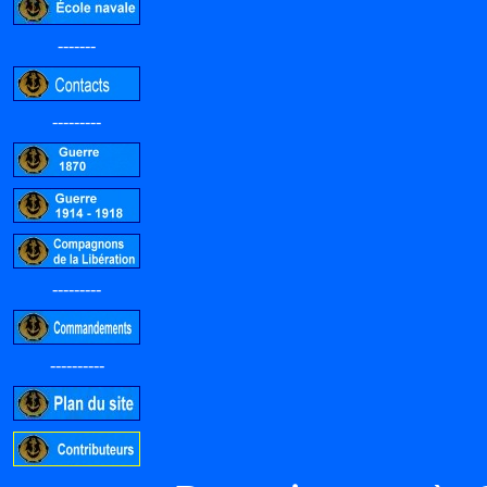
-------
---------
---------
----------
-----------